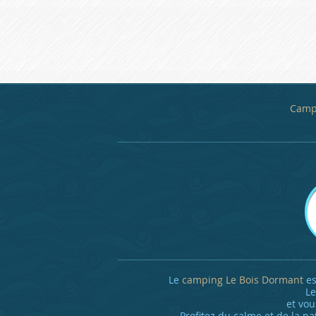
Camp
Le
camping Le Bois Dormant
es
L
et vou