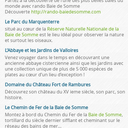
Partez à la découverte de l’une des plus belles baies du
monde avec rando Baie de Somme
Découverte
http://rando-baiedesomme.com
Le Parc du Marquenterre
situé au cœur de la
Réserve Naturelle Nationale de la
Baie de Somme
est le lieu idéal pour observer la nature
et surtout les oiseaux.
L’Abbaye et les Jardins de Valloires
Venez voyager dans le temps en découvrant une
ancienne abbaye cistercienne ainsi que les jardins avec
une collection unique de plus de 5 000 espèces de
plates au cœur d’un lieu d’exception !
Domaine du Château Fort de Rambures
Découvrez son château du XV ieme siècle, son parc, son
histoire.
Le Chemin de Fer de la Baie de Somme
Montez à bord du Chemin du Fer de la
Baie de Somme
,
tortillard du siècle dernier sifflant et cheminant sur le
réseau des bains de mer…