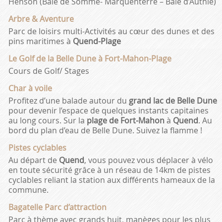
Henson (Baie de Somme- Marquenterre – Baie d’Authie)
Arbre & Aventure
Parc de loisirs multi-Activités au cœur des dunes et des
pins maritimes à
Quend-Plage
Le Golf de la Belle Dune à Fort-Mahon-Plage
Cours de Golf/ Stages
Char à voile
Profitez d’une balade autour du
grand lac de Belle Dune
pour devenir l’espace de quelques instants capitaines
au long cours. Sur la
plage de Fort-Mahon
à
Quend
. Au
bord du plan d’eau de Belle Dune. Suivez la flamme !
Pistes cyclables
Au départ de
Quend
, vous pouvez vous déplacer à vélo
en toute sécurité grâce à un réseau de 14km de pistes
cyclables reliant la station aux différents hameaux de la
commune.
Bagatelle Parc d’attraction
Parc à thème avec grands huit, manèges pour les plus