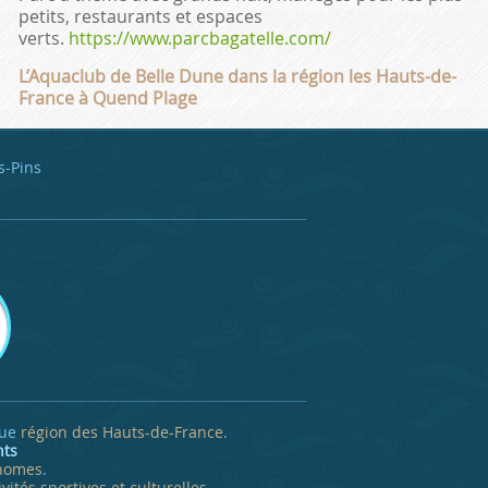
petits, restaurants et espaces
verts.
https://www.parcbagatelle.com/
L’Aquaclub de Belle Dune dans la région les Hauts-de-
France à Quend Plage
s-Pins
que
région des Hauts-de-France
.
nts
-homes
.