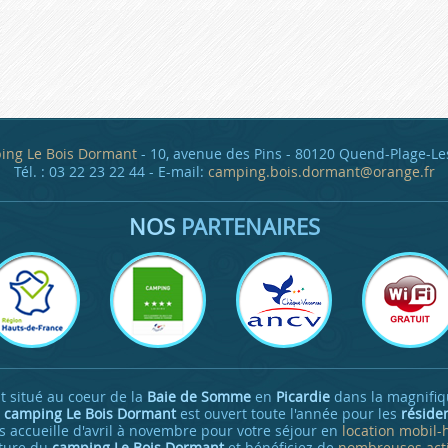
ing Le Bois Dormant
- 10, avenue des Pins - 80120 Quend-Plage-Le
Tél. : 03 22 23 22 44 - E-mail:
camping.bois.dormant@orange.fr
NOS
PARTENAIRES
t situé au coeur de la
Baie de Somme
en
Picardie
dans la magnifi
e
camping Le Bois Dormant
est ouvert toute l'année pour les
réside
s accueille d'avril à novembre pour votre séjour en
location mobil